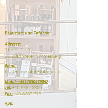
Bräustatt und Taferne
Adresse:
Ellhofer-Str. 2
DE-88171 Weiler-Simmerberg
Email:
i
nfo@braeustatt-taferne.de
Mobil:
+4917630479052
Tel:
+49 8387 3806
F
ax:
+49 8387 1776
App: